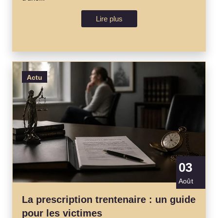
Lire plus
Actu
03
Août
La prescription trentenaire : un guide
pour les victimes