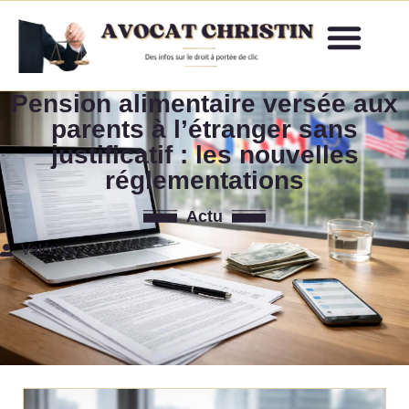
Pension alimentaire versée aux
parents à l’étranger sans
justificatif : les nouvelles
réglementations
Actu
Valérian