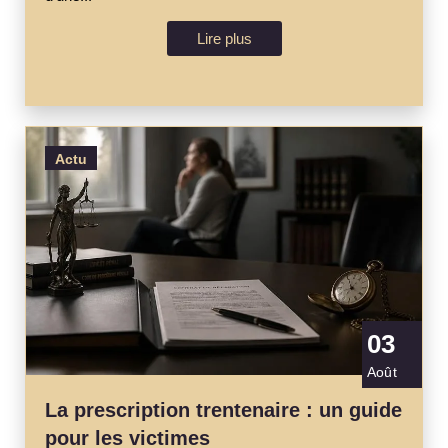
Lire plus
Actu
03
Août
La prescription trentenaire : un guide
pour les victimes