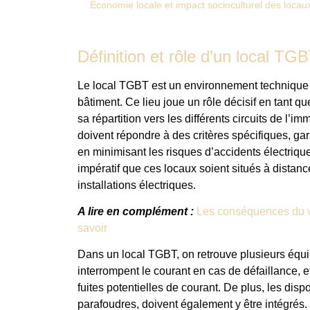
Économie locale et impact socioculturel des loca
Définition et rôle d’un local TG
Le local TGBT est un environnement technique cru
bâtiment. Ce lieu joue un rôle décisif en tant que
sa répartition vers les différents circuits de 
doivent répondre à des critères spécifiques, gar
en minimisant les risques d’accidents électriq
impératif que ces locaux soient situés à distanc
installations électriques.
A lire en complément :
Les conséquences du vo
savoir
Dans un local TGBT, on retrouve plusieurs équip
interrompent le courant en cas de défaillance, et 
fuites potentielles de courant. De plus, les dispo
parafoudres, doivent également y être intégrés. 