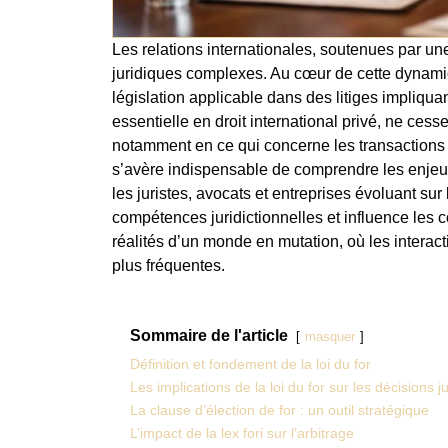
Les relations internationales, soutenues par u
juridiques complexes. Au cœur de cette dynamique
législation applicable dans des litiges impliquan
essentielle en droit international privé, ne ces
notamment en ce qui concerne les transactions tr
s’avère indispensable de comprendre les enjeux
les juristes, avocats et entreprises évoluant sur 
compétences juridictionnelles et influence les c
réalités d’un monde en mutation, où les interac
plus fréquentes.
Sommaire de l'article
masquer
Définition et fondement de la loi du for
Les implications de la loi du for sur les décisions j
La clause d’élection de for : un outil stratégique
L’impact de la lex fori sur l’arbitrage