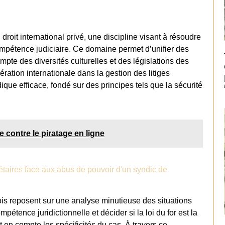
droit international privé, une discipline visant à résoudre
compétence judiciaire. Ce domaine permet d’unifier des
ompte des diversités culturelles et des législations des
ération internationale dans la gestion des litiges
dique efficace, fondé sur des principes tels que la sécurité
 contre le piratage en ligne
étaires face aux abus de pouvoir d'un syndic de
ois reposent sur une analyse minutieuse des situations
pétence juridictionnelle et décider si la loi du for est la
t en compte les spécificités du cas. À travers ce