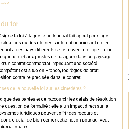
ative
 du for
ésigne la loi à laquelle un tribunal fait appel pour juger
 situations où des éléments internationaux sont en jeu.
ant à des pays différents se retrouvent en litige, la loi
 ce qui permet aux juristes de naviguer dans un paysage
 d’un contrat commercial impliquant une société
 compétent est situé en France, les règles de droit
sition contraire précisée dans le contrat.
ises de la nouvelle loi sur les cimetières ?
ridique des parties et de raccourcir les délais de résolution
e question de formalité ; elle a un impact direct sur la
ts systèmes juridiques peuvent offrir des recours et
 donc crucial de bien cerner cette notion pour qui veut
nternationaux.