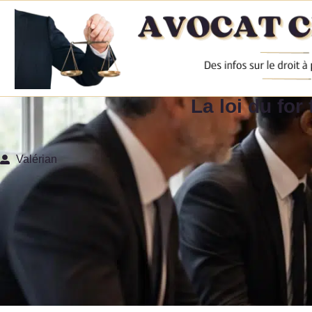
La loi du for
Valérian