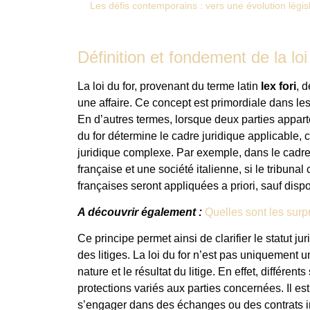
Les défis contemporains : vers une évolution législ
Définition et fondement de la loi
La loi du for, provenant du terme latin
lex fori
, d
une affaire. Ce concept est primordiale dans les
En d’autres termes, lorsque deux parties apparten
du for détermine le cadre juridique applicable,
juridique complexe. Par exemple, dans le cadre
française et une société italienne, si le tribunal
françaises seront appliquées a priori, sauf dispo
A découvrir également :
Quelles sont les surpr
Ce principe permet ainsi de clarifier le statut ju
des litiges. La loi du for n’est pas uniquement un
nature et le résultat du litige. En effet, différen
protections variés aux parties concernées. Il est
s’engager dans des échanges ou des contrats i