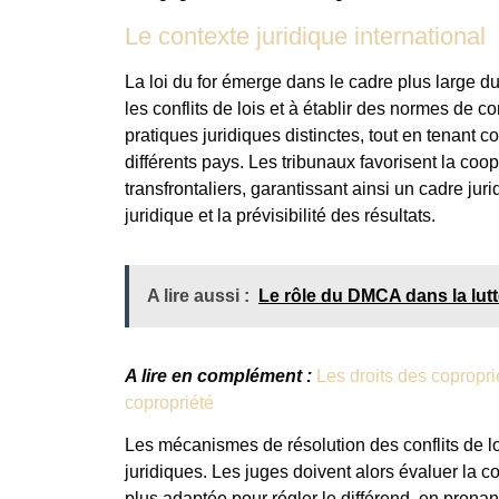
Le contexte juridique international
La loi du for émerge dans le cadre plus large du 
les conflits de lois et à établir des normes de 
pratiques juridiques distinctes, tout en tenant c
différents pays. Les tribunaux favorisent la coop
transfrontaliers, garantissant ainsi un cadre juri
juridique et la prévisibilité des résultats.
A lire aussi :
Le rôle du DMCA dans la lutte
A lire en complément :
Les droits des copropri
copropriété
Les mécanismes de résolution des conflits de l
juridiques. Les juges doivent alors évaluer la com
plus adaptée pour régler le différend, en prenan