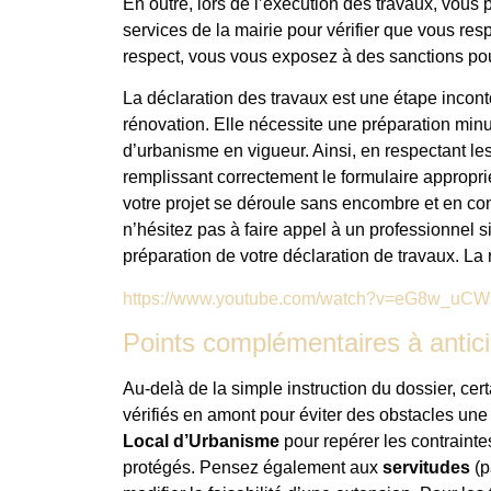
En outre, lors de l’exécution des travaux, vous
services de la mairie pour vérifier que vous re
respect, vous vous exposez à des sanctions pouv
La déclaration des travaux est une étape incont
rénovation. Elle nécessite une préparation mi
d’urbanisme en vigueur. Ainsi, en respectant les
remplissant correctement le formulaire appropri
votre projet se déroule sans encombre et en con
n’hésitez pas à faire appel à un professionnel 
préparation de votre déclaration de travaux. La 
https://www.youtube.com/watch?v=eG8w_uC
Points complémentaires à anticip
Au-delà de la simple instruction du dossier, cer
vérifiés en amont pour éviter des obstacles une
Local d’Urbanisme
pour repérer les contraint
protégés. Pensez également aux
servitudes
(p