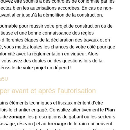
 pouvez être soumis à des contrôles de conformité par les
spectez bien les autorisations accordées. En cas de non-
ant aller jusqu’à la démolition de la construction.
ournable pour réussir votre projet de construction ou de
nutieuse et une bonne connaissance des règles
 différentes étapes de la déclaration des travaux et en
é, vous mettez toutes les chances de votre côté pour que
formité avec la réglementation en vigueur. Alors
si vous avez des doutes ou des questions lors de la
réussite de votre projet en dépend !
Ws5U
er avant et après l’autorisation
tains éléments techniques et fiscaux méritent d’être
 fois le chantier engagé. Consultez attentivement le
Plan
es de
zonage
, les prescriptions de gabarit ou les secteurs
assage, réseaux) et au
bornage
du terrain qui peuvent