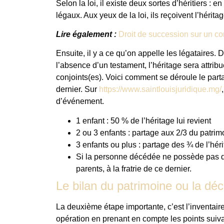
Selon la loi, il existe deux sortes d’héritiers : e
légaux. Aux yeux de la loi, ils reçoivent l’héritag
Lire également :
Droit de succession sur un co
Ensuite, il y a ce qu’on appelle les légataires.
l’absence d’un testament, l’héritage sera attri
conjoints(es). Voici comment se déroule le part
dernier. Sur
https://www.saintlouisjuridique.mg/
d’événement.
1 enfant : 50 % de l’héritage lui revient
2 ou 3 enfants : partage aux 2/3 du patrim
3 enfants ou plus : partage des ¾ de l’hér
Si la personne décédée ne possède pas d’e
parents, à la fratrie de ce dernier.
Le bilan du patrimoine ou la dé
La deuxième étape importante, c’est l’inventaire
opération en prenant en compte les points suiva