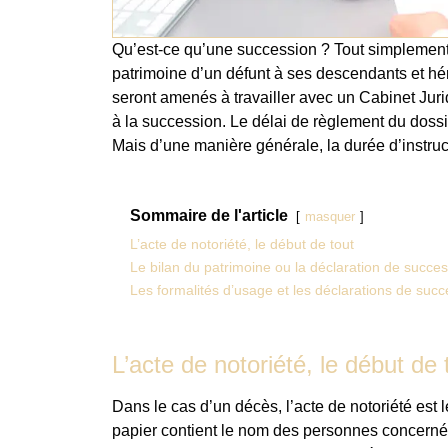
Qu’est-ce qu’une succession ? Tout simplement, 
patrimoine d’un défunt à ses descendants et hér
seront amenés à travailler avec un Cabinet Jurid
à la succession. Le délai de règlement du dossie
Mais d’une manière générale, la durée d’instru
Sommaire de l'article
masquer
L’acte de notoriété, le début de tout
Le bilan du patrimoine ou la déclaration de succe
Les formalités d’usage et les déclarations de succ
L’acte de notoriété, le début de 
Dans le cas d’un décès, l’acte de notoriété est l
papier contient le nom des personnes concernées