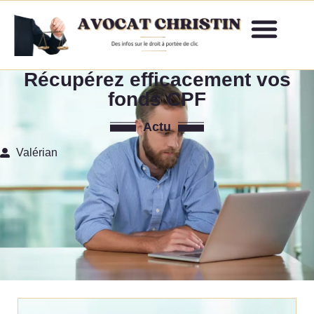
Récupérez efficacement vos
fonds CPF
Actu
Valérian