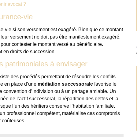
enir avocat ?
urance-vie
ce-vie si son versement est exagéré. Bien que ce montant
, leur versement ne doit pas être manifestement exagéré.
e pour contester le montant versé au bénéficiaire.
t en droits de succession.
s patrimoniales à envisager
iste des procédés permettant de résoudre les conflits
se en place d’une
médiation successorale
favorise le
une convention d’indivision ou à un partage amiable. Un
ée de l’actif successoral, la répartition des dettes et la
ue l’un des héritiers conserve l’habitation familiale.
r un professionnel compétent, matérialise ces compromis
t coûteuses.