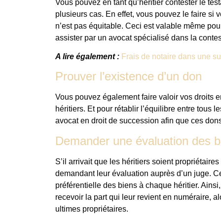
Vous pouvez en tant qu’héritier contester le te
plusieurs cas. En effet, vous pouvez le faire si
n’est pas équitable. Ceci est valable même pour
assister par un avocat spécialisé dans la contes
A lire également :
Frais de notaire dans une 
Prouver l’existence d’un don
Vous pouvez également faire valoir vos droits e
héritiers. Et pour rétablir l’équilibre entre tous 
avocat en droit de succession afin que ces dons 
Demander une évaluation des bi
S’il arrivait que les héritiers soient propriétaire
demandant leur évaluation auprès d’un juge. Ce d
préférentielle des biens à chaque héritier. Ainsi
recevoir la part qui leur revient en numéraire, a
ultimes propriétaires.