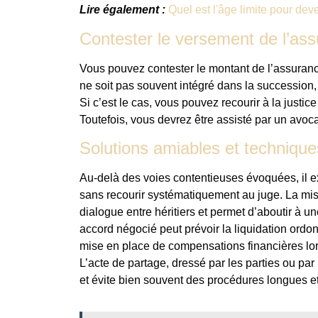
Lire également :
Quel est l'âge limite pour dev
Contester le versement de l’ass
Vous pouvez contester le montant de l’assuran
ne soit pas souvent intégré dans la succession
Si c’est le cas, vous pouvez recourir à la justic
Toutefois, vous devrez être assisté par un avoca
Solutions amiables et technique
Au-delà des voies contentieuses évoquées, il ex
sans recourir systématiquement au juge. La mi
dialogue entre héritiers et permet d’aboutir à 
accord négocié peut prévoir la liquidation ordonn
mise en place de compensations financières lorsq
L’acte de partage, dressé par les parties ou pa
et évite bien souvent des procédures longues e