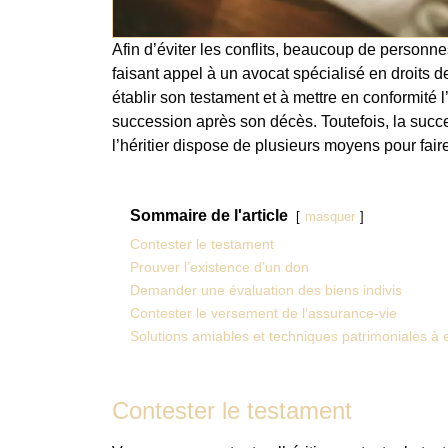
Afin d’éviter les conflits, beaucoup de personne
faisant appel à un avocat spécialisé en droits de
établir son testament et à mettre en conformité 
succession après son décès. Toutefois, la succes
l’héritier dispose de plusieurs moyens pour faire
Sommaire de l'article
masquer
Contester le testament
Prouver l’existence d’un don
Demander une évaluation des biens indivis
Contester le versement de l’assurance-vie
Solutions amiables et techniques patrimoniales à 
Contester le testament