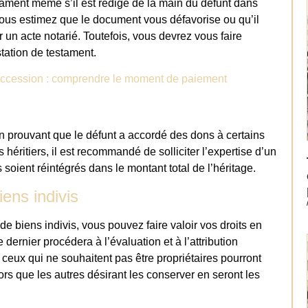
stament même s’il est rédigé de la main du défunt dans
 vous estimez que le document vous défavorise ou qu’il
 un acte notarié. Toutefois, vous devrez vous faire
tation de testament.
succession : comprendre le moment de paiement
n prouvant que le défunt a accordé des dons à certains
les héritiers, il est recommandé de solliciter l’expertise d’un
soient réintégrés dans le montant total de l’héritage.
ens indivis
s de biens indivis, vous pouvez faire valoir vos droits en
ernier procédera à l’évaluation et à l’attribution
, ceux qui ne souhaitent pas être propriétaires pourront
lors que les autres désirant les conserver en seront les