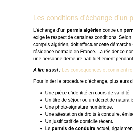
Les conditions d’échange d’un 
L’échange d’un
permis algérien
contre un
perm
exige le respect de certaines conditions. Selon l
compris algérien, doit effectuer cette démarche 
résidence normale en France. La résidence norm
une personne demeure habituellement pendant a
A lire aussi :
Les conséquences et comment remb
Pour initier la procédure d’échange, plusieurs
Une pièce d’identité en cours de validité.
Un titre de séjour ou un décret de naturali
Une photo-signature numérique.
Une attestation de droits à conduire, émise
Un justificatif de domicile récent.
Le
permis de conduire
actuel, également 