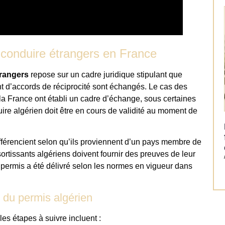
conduire étrangers en France
trangers
repose sur un cadre juridique stipulant que
nt d’accords de réciprocité sont échangés. Le cas des
t la France ont établi un cadre d’échange, sous certaines
uire algérien doit être en cours de validité au moment de
férencient selon qu’ils proviennent d’un pays membre de
ortissants algériens doivent fournir des preuves de leur
r permis a été délivré selon les normes en vigueur dans
 du permis algérien
es étapes à suivre incluent :