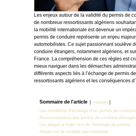
Les enjeux autour de la validité du permis de co
de nombreux ressortissants algériens souhaitant p
la mobilité internationale est devenue un impé
permis de conduire représente un enjeu majeur, t
automobilistes. Ce sujet passionnant soulève d
conduire étrangers, notamment algériens, et su
France. La compréhension de ces règles est cruci
mieux naviguer dans les démarches administrativ
différents aspects liés à l’échange de permis d
ressortissants algériens et les conséquences d’
Sommaire de l'article
masquer
Les conditions d’échange d’un permis de conduire
Reconnaissance des permis de conduire étranger
Les pièges à éviter lors de l’échange de permis
Impact sur la mobilité internationale