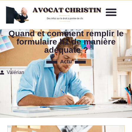
Quand et comment remplir le
formulaire h1 de manière
adéquate ?
Actu
Valérian