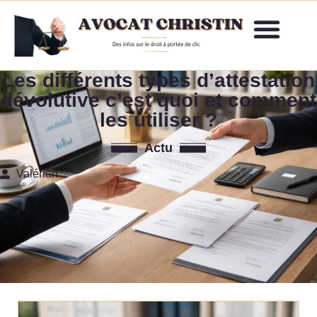
Les différents types d’attestation
dévolutive c’est quoi et comment
les utiliser ?
Actu
Valérian