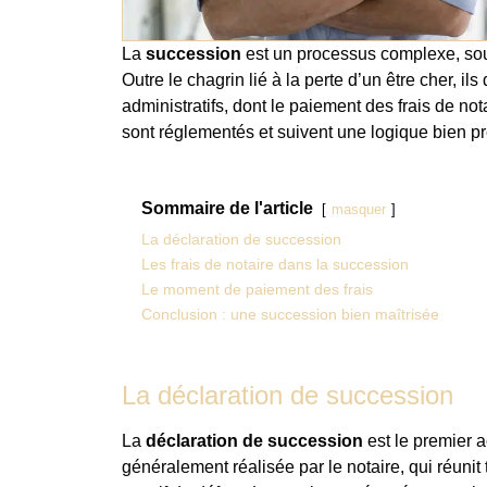
La
succession
est un processus complexe, souv
Outre le chagrin lié à la perte d’un être cher, i
administratifs, dont le paiement des frais de not
sont réglementés et suivent une logique bien pr
Sommaire de l'article
masquer
La déclaration de succession
Les frais de notaire dans la succession
Le moment de paiement des frais
Conclusion : une succession bien maîtrisée
La déclaration de succession
La
déclaration de succession
est le premier a
généralement réalisée par le notaire, qui réunit 