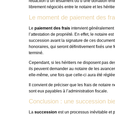
rédaction d’un testament ou d’une donation ent
librement négociés entre le notaire et les héritie
Le moment de paiement des fra
Le
paiement des frais
intervient généralement 
l’attestation de propriété. En effet, le notaire e
succession avant la signature de ces document
honoraires, qui seront définitivement fixés une
terminé.
Cependant, si les héritiers ne disposent pas de
ils peuvent demander au notaire de les avancer.
elle-même, une fois que celle-ci aura été réglée
Il convient de préciser que les frais de notaire
sont eux payables à l’administration fiscale.
Conclusion : une succession bi
La
succession
est un processus inévitable et p