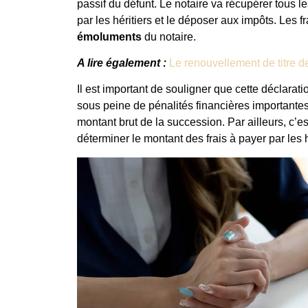
passif du défunt. Le notaire va récupérer tous les
par les héritiers et le déposer aux impôts. Les 
émoluments
du notaire.
A lire également :
Le renouvellement de titre d
Il est important de souligner que cette déclarati
sous peine de pénalités financières importante
montant brut de la succession. Par ailleurs, c’es
déterminer le montant des frais à payer par les h