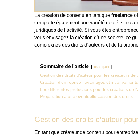
La création de contenu en tant que
freelance
of
comporte également une variété de défis, nota
juridiques de l’activité. Si vous êtes entrepren
vous envisagez la création d’une société, ce g
complexités des droits d’auteurs et de la propriét
Sommaire de l'article
masquer
Gestion des droits d’auteur pour les créateurs de
Création d’entreprise : avantages et inconvénients
Les différentes protections pour les créations de l
Préparation à une éventuelle cession des droits
Gestion des droits d’auteur pou
En tant que créateur de contenu pour entrepris