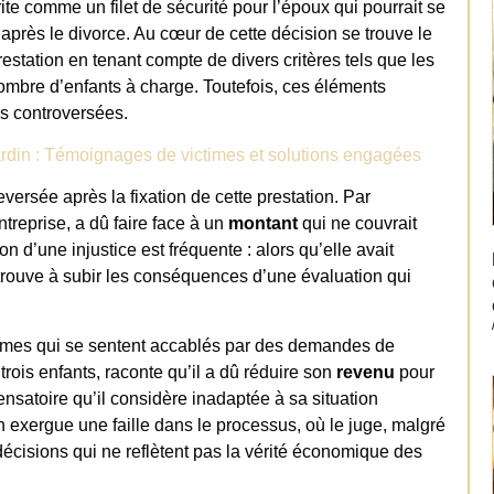
te comme un filet de sécurité pour l’époux qui pourrait se
 après le divorce. Au cœur de cette décision se trouve le
restation en tenant compte de divers critères tels que les
ombre d’enfants à charge. Toutefois, ces éléments
ns controversées.
 jardin : Témoignages de victimes et solutions engagées
versée après la fixation de cette prestation. Par
treprise, a dû faire face à un
montant
qui ne couvrait
 d’une injustice est fréquente : alors qu’elle avait
trouve à subir les conséquences d’une évaluation qui
ommes qui se sentent accablés par des demandes de
 trois enfants, raconte qu’il a dû réduire son
revenu
pour
satoire qu’il considère inadaptée à sa situation
 exergue une faille dans le processus, où le juge, malgré
décisions qui ne reflètent pas la vérité économique des