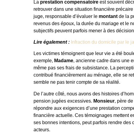
La
prestation compensatoire
est souvent décri
retrouver dans une situation financière précaire
juge, responsable d’évaluer le
montant
de la p
revenus des époux, la durée du mariage et le n
subjectifs peuvent parfois mener à des décisio
Lire également :
Infraction du domicile par le
Les victimes témoignent que leur vie a été boule
exemple,
Madame
, ancienne cadre dans une en
même pas ses frais de subsistance. La perception
contribué financièrement au ménage, elle se re
semble ne pas tenir compte de sa réalité.
De l’autre côté, nous avons des histoires d’h
pension jugées excessives.
Monsieur
, père de
répondre aux exigences d’une prestation compen
financière actuelle. Ces témoignages mettent en
ses bonnes intentions, peut parfois rendre des 
acteurs.