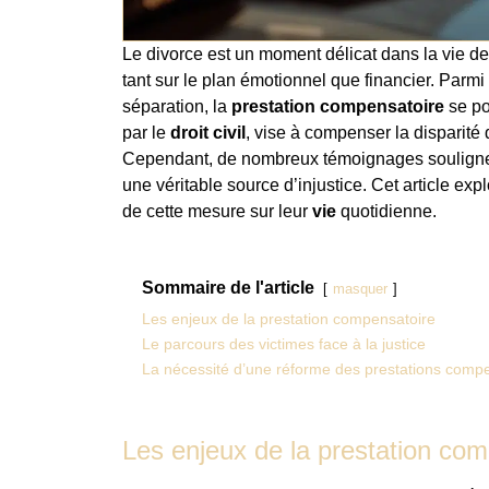
Le divorce est un moment délicat dans la vie 
tant sur le plan émotionnel que financier. Parmi
séparation, la
prestation compensatoire
se po
par le
droit civil
, vise à compenser la disparité
Cependant, de nombreux témoignages soulignent 
une véritable source d’injustice. Cet article exp
de cette mesure sur leur
vie
quotidienne.
Sommaire de l'article
masquer
Les enjeux de la prestation compensatoire
Le parcours des victimes face à la justice
La nécessité d’une réforme des prestations comp
Les enjeux de la prestation co