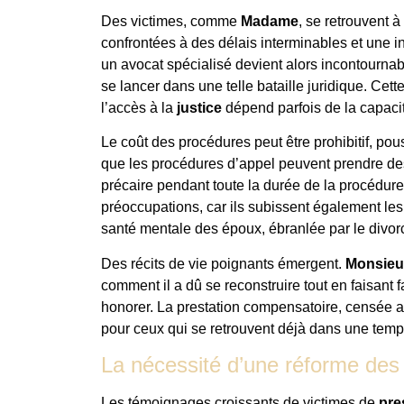
Des victimes, comme
Madame
, se retrouvent 
confrontées à des délais interminables et une inc
un avocat spécialisé devient alors incontourna
se lancer dans une telle bataille juridique. Cett
l’accès à la
justice
dépend parfois de la capacit
Le coût des procédures peut être prohibitif, p
que les procédures d’appel peuvent prendre des
précaire pendant toute la durée de la procédure
préoccupations, car ils subissent également les
santé mentale des époux, ébranlée par le divorc
Des récits de vie poignants émergent.
Monsieu
comment il a dû se reconstruire tout en faisant f
honorer. La prestation compensatoire, censée ap
pour ceux qui se retrouvent déjà dans une temp
La nécessité d’une réforme des
Les témoignages croissants de victimes de
pre