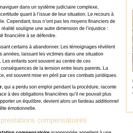
à naviguer dans un système judiciaire complexe,
ertitude quant à l’issue de leur situation. Le recours à
ble. Cependant, tous n’ont pas les moyens financiers de
e réalité souligne une autre dimension de l’injustice :
é financière à se défendre.
oussant certains à abandonner. Les témoignages révèlent
 années, laissant les victimes dans une situation
. Les enfants sont souvent au centre de ces
 conséquences de la tension entre leurs parents. La
e, est souvent mise en péril par ces combats juridiques.
r
, qui a perdu son emploi pendant la procédure, raconte
ace à des obligations financières qu’il ne pouvait plus
porter un équilibre, devient alors un fardeau additionnel
ête émotionnelle.
 prestations compensatoires
station compensatoire
inappropriée appellent à une