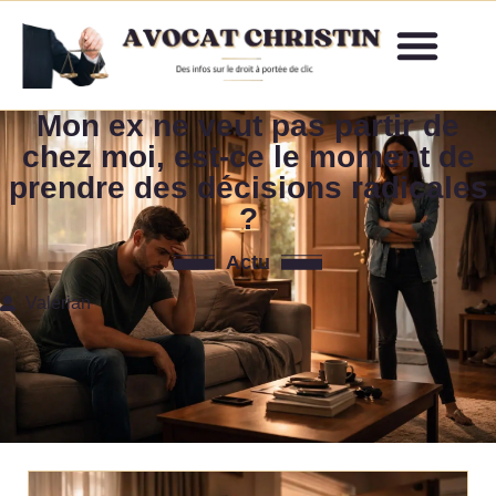
Mon ex ne veut pas partir de
chez moi, est-ce le moment de
prendre des décisions radicales
?
Actu
Valérian