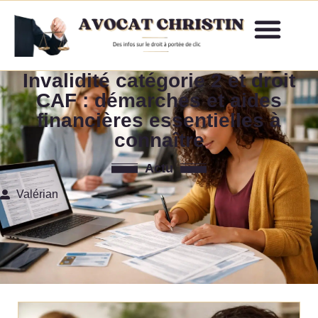
Invalidité catégorie 2 et droit
CAF : démarches et aides
financières essentielles à
connaître
Actu
Valérian