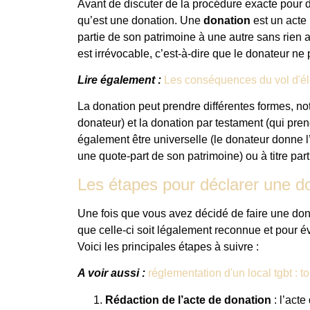
Avant de discuter de la procédure exacte pour d
qu’est une donation. Une
donation
est un acte
partie de son patrimoine à une autre sans rien at
est irrévocable, c’est-à-dire que le donateur ne
Lire également :
Les conséquences du vol d'éle
La donation peut prendre différentes formes, not
donateur) et la donation par testament (qui pren
également être universelle (le donateur donne l’
une quote-part de son patrimoine) ou à titre parti
Les étapes pour déclarer une d
Une fois que vous avez décidé de faire une dona
que celle-ci soit légalement reconnue et pour év
Voici les principales étapes à suivre :
A voir aussi :
réglementation d'un local tgbt : 
Rédaction de l’acte de donation
: l’acte