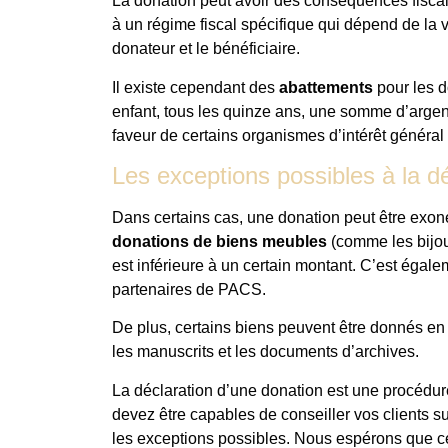
La donation peut avoir des conséquences fisca
à un régime fiscal spécifique qui dépend de la 
donateur et le bénéficiaire.
Il existe cependant des
abattements
pour les d
enfant, tous les quinze ans, une somme d’argen
faveur de certains organismes d’intérêt général 
Les exceptions possibles à la dé
Dans certains cas, une donation peut être exoné
donations de biens meubles
(comme les bijoux
est inférieure à un certain montant. C’est égal
partenaires de PACS.
De plus, certains biens peuvent être donnés en fr
les manuscrits et les documents d’archives.
La déclaration d’une donation est une procédure
devez être capables de conseiller vos clients sur
les exceptions possibles. Nous espérons que cet