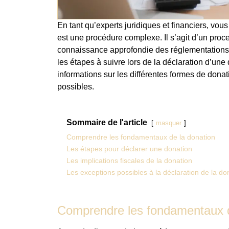
En tant qu’experts juridiques et financiers, vo
est une procédure complexe. Il s’agit d’un proce
connaissance approfondie des réglementations e
les étapes à suivre lors de la déclaration d’u
informations sur les différentes formes de donati
possibles.
Sommaire de l'article
masquer
Comprendre les fondamentaux de la donation
Les étapes pour déclarer une donation
Les implications fiscales de la donation
Les exceptions possibles à la déclaration de la do
Comprendre les fondamentaux d