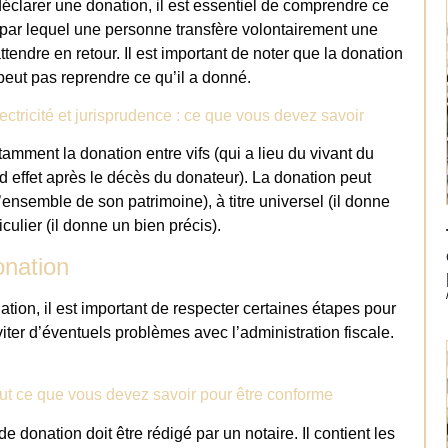
éclarer une donation, il est essentiel de comprendre ce
 par lequel une personne transfère volontairement une
tendre en retour. Il est important de noter que la donation
 peut pas reprendre ce qu’il a donné.
ctricité et jurisprudence : ce que vous devez savoir
amment la donation entre vifs (qui a lieu du vivant du
d effet après le décès du donateur). La donation peut
ensemble de son patrimoine), à titre universel (il donne
culier (il donne un bien précis).
onation
tion, il est important de respecter certaines étapes pour
iter d’éventuels problèmes avec l’administration fiscale.
tout ce que vous devez savoir pour être conforme
 de donation doit être rédigé par un notaire. Il contient les