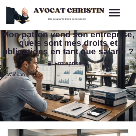
Mon patron vend son entreprise,
quels sont mes droits et
obligations en tant que salarié ?
Entreprise
Valérian