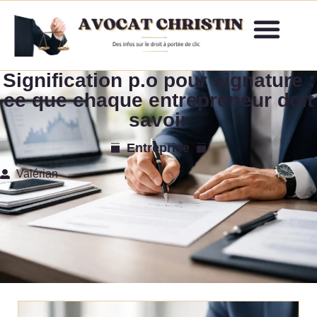
Signification p.o pour signature :
ce que chaque entrepreneur doit
savoir
Entreprise
Valérian