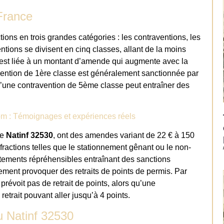
 France
ctions en trois grandes catégories : les contraventions, les
ventions se divisent en cinq classes, allant de la moins
 est liée à un montant d’amende qui augmente avec la
avention de 1ère classe est généralement sanctionnée par
qu’une contravention de 5ème classe peut entraîner des
m : Témoignages et expériences réels
le
Natinf 32530
, ont des amendes variant de 22 € à 150
nfractions telles que le stationnement gênant ou le non-
rtements répréhensibles entraînant des sanctions
ement provoquer des retraits de points de permis. Par
évoit pas de retrait de points, alors qu’une
etrait pouvant aller jusqu’à 4 points.
au Natinf 32530