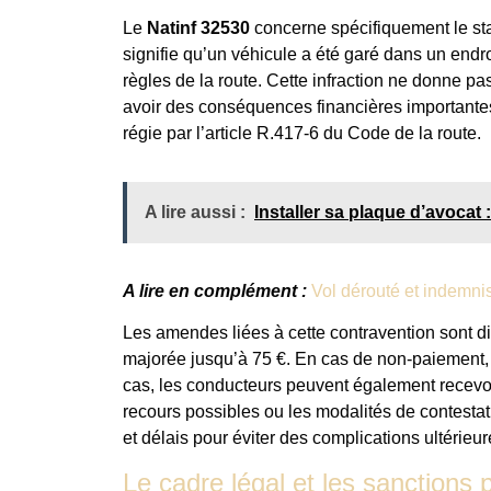
Le
Natinf 32530
concerne spécifiquement le sta
signifie qu’un véhicule a été garé dans un endro
règles de la route. Cette infraction ne donne pas 
avoir des conséquences financières importantes
régie par l’article R.417-6 du Code de la route.
A lire aussi :
Installer sa plaque d’avocat 
A lire en complément :
Vol dérouté et indemni
Les amendes liées à cette contravention sont div
majorée jusqu’à 75 €. En cas de non-paiement, 
cas, les conducteurs peuvent également recevoir
recours possibles ou les modalités de contestati
et délais pour éviter des complications ultérieur
Le cadre légal et les sanctions