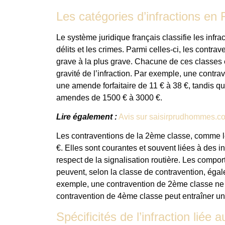
Les catégories d’infractions en
Le système juridique français classifie les infra
délits et les crimes. Parmi celles-ci, les contra
grave à la plus grave. Chacune de ces classes
gravité de l’infraction. Par exemple, une contr
une amende forfaitaire de 11 € à 38 €, tandis 
amendes de 1500 € à 3000 €.
Lire également :
Avis sur saisirprudhommes.co
Les contraventions de la 2ème classe, comme 
€. Elles sont courantes et souvent liées à des i
respect de la signalisation routière. Les compo
peuvent, selon la classe de contravention, égal
exemple, une contravention de 2ème classe ne pr
contravention de 4ème classe peut entraîner un r
Spécificités de l’infraction liée 