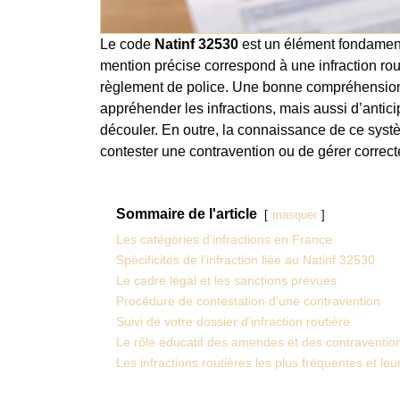
Le code
Natinf 32530
est un élément fondamenta
mention précise correspond à une infraction rout
règlement de police. Une bonne compréhensio
appréhender les infractions, mais aussi d’antic
découler. En outre, la connaissance de ce syst
contester une contravention ou de gérer correcte
Sommaire de l'article
masquer
Les catégories d’infractions en France
Spécificités de l’infraction liée au Natinf 32530
Le cadre légal et les sanctions prévues
Procédure de contestation d’une contravention
Suivi de votre dossier d’infraction routière
Le rôle éducatif des amendes et des contraventio
Les infractions routières les plus fréquentes et l