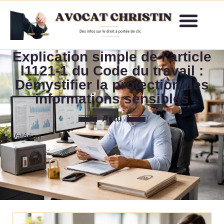
Explication simple de l’article
l1121-1 du Code du travail :
Démystifier la protection des
informations sensibles
Actu
Valérian