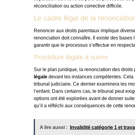
réconciliation ou action corrective difficile.
Le cadre légal de la renonciatio
Renoncer aux droits parentaux implique diverse
renonciation doit connaître. Il existe des bases
garantir que le processus s’effectue en respectan
Procédure légale à suivre
Sur le plan juridique, la renonciation des droit
légale
devant les instances compétentes. Cela 
tribunal judiciaire. Ce dernier examinera les 
l’enfant. Dans certains cas, le tribunal peut exi
options ont été explorées avant de donner suit
qu’il a réfléchi aux conséquences de cette renonc
A lire aussi :
Invalidité catégorie 1 et trav