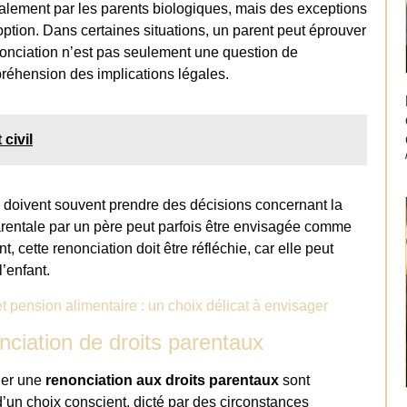
ipalement par les parents biologiques, mais des exceptions
ption. Dans certaines situations, un parent peut éprouver
enonciation n’est pas seulement une question de
éhension des implications légales.
 civil
s doivent souvent prendre des décisions concernant la
 parentale par un père peut parfois être envisagée comme
, cette renonciation doit être réfléchie, car elle peut
l’enfant.
t pension alimentaire : un choix délicat à envisager
nciation de droits parentaux
ger une
renonciation aux droits parentaux
sont
 d’un choix conscient, dicté par des circonstances