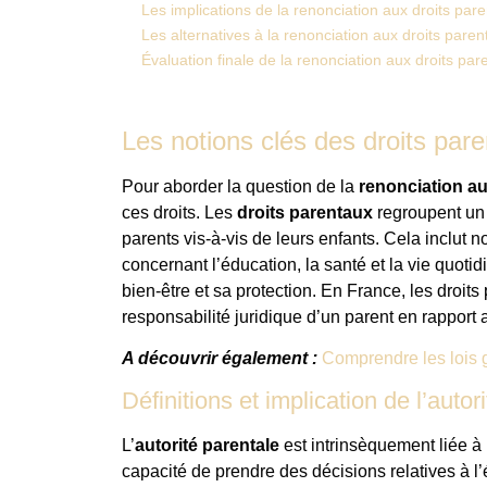
Les implications de la renonciation aux droits par
Les alternatives à la renonciation aux droits pare
Évaluation finale de la renonciation aux droits par
Les notions clés des droits par
Pour aborder la question de la
renonciation au
ces droits. Les
droits parentaux
regroupent un 
parents vis-à-vis de leurs enfants. Cela inclut 
concernant l’éducation, la santé et la vie quotid
bien-être et sa protection. En France, les droits 
responsabilité juridique d’un parent en rapport 
A découvrir également :
Comprendre les lois g
Définitions et implication de l’autor
L’
autorité parentale
est intrinsèquement liée à 
capacité de prendre des décisions relatives à l’