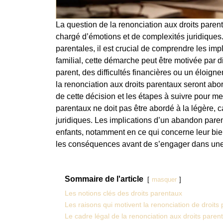
La question de la renonciation aux droits parent
chargé d’émotions et de complexités juridiques.
parentales, il est crucial de comprendre les imp
familial, cette démarche peut être motivée par di
parent, des difficultés financières ou un éloigne
la renonciation aux droits parentaux seront ab
de cette décision et les étapes à suivre pour me
parentaux ne doit pas être abordé à la légère, ca
juridiques. Les implications d’un abandon paren
enfants, notamment en ce qui concerne leur bien-
les conséquences avant de s’engager dans une
Sommaire de l'article
masquer
Les notions clés des droits parentaux
Les raisons qui motivent la renonciation de droits
Le cadre légal de la renonciation aux droits paren