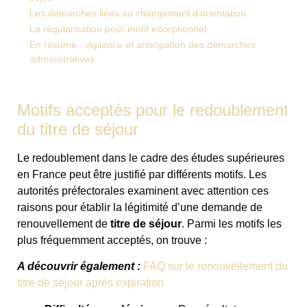
Les démarches liées au changement d’orientation
La régularisation pour motif exceptionnel
En résumé : vigilance et anticipation des démarches
administratives
Motifs acceptés pour le redoublement
du titre de séjour
Le redoublement dans le cadre des études supérieures
en France peut être justifié par différents motifs. Les
autorités préfectorales examinent avec attention ces
raisons pour établir la légitimité d’une demande de
renouvellement de
titre de séjour
. Parmi les motifs les
plus fréquemment acceptés, on trouve :
A découvrir également :
FAQ sur le renouvellement du
titre de séjour après expiration