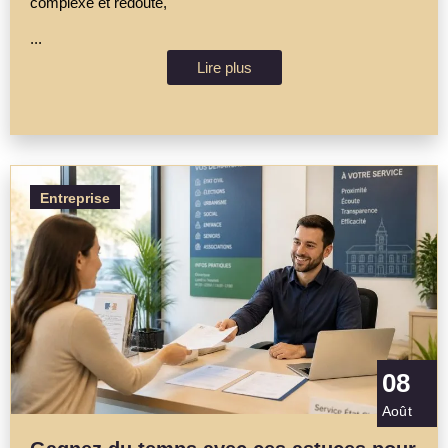
complexe et redouté,
...
Lire plus
Entreprise
08
Août