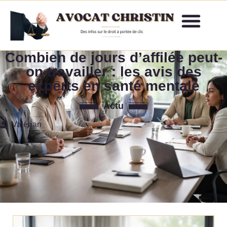
Combien de jours d’affilée peut-
on travailler : les avis des
experts en santé mentale
Actu
Valérian