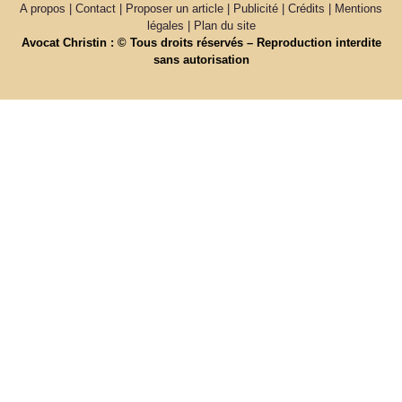
A propos | Contact | Proposer un article | Publicité | Crédits | Mentions
légales |
Plan du site
Avocat Christin : © Tous droits réservés – Reproduction interdite
sans autorisation