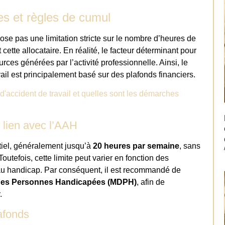
es et règles de cumul
ose pas une limitation stricte sur le nombre d’heures de
 cette allocataire. En réalité, le facteur déterminant pour
es générées par l’activité professionnelle. Ainsi, le
il est principalement basé sur des plafonds financiers.
 d'accident de travail et quelles sont les démarches
n lien avec l’AAH
rtiel, généralement jusqu’à
20 heures par semaine
, sans
outefois, cette limite peut varier en fonction des
s au handicap. Par conséquent, il est recommandé de
des Personnes Handicapées (MDPH)
, afin de
.
afonds