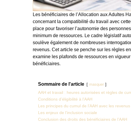
Les bénéficiaires de l’Allocation aux Adultes 
concernant la compatibilité du travail avec cett
place pour favoriser l’autonomie des personnes 
minimum de ressources. Le cadre législatif autou
soulève également de nombreuses interrogations
revenus. Cet article se penche sur les règles en
examine les plafonds de ressources en vigueur 
bénéficiaires.
Sommaire de l'article
masquer
AAH et travail : heures autorisées et règles de cu
Conditions d’éligibilité à l’AAH
Les principes du cumul de l’AAH avec les revenus 
Les enjeux de l’inclusion sociale
Conclusion des droits des bénéficiaires de l’AAH