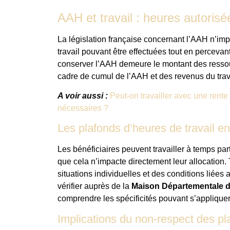
AAH et travail : heures autorisé
La législation française concernant l’AAH n’imp
travail pouvant être effectuées tout en percevant
conserver l’AAH demeure le montant des ressourc
cadre de cumul de l’AAH et des revenus du trava
A voir aussi :
Peut-on travailler avec une rente
nécessaires ?
Les plafonds d’heures de travail e
Les bénéficiaires peuvent travailler à temps pa
que cela n’impacte directement leur allocation. T
situations individuelles et des conditions liée
vérifier auprès de la
Maison Départementale 
comprendre les spécificités pouvant s’appliquer
Implications du non-respect des pl