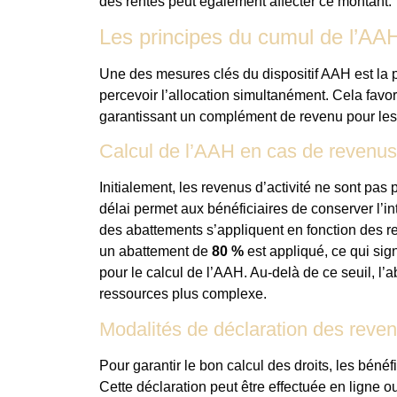
des rentes peut également affecter ce montant.
Les principes du cumul de l’AAH
Une des mesures clés du dispositif AAH est la pos
percevoir l’allocation simultanément. Cela favo
garantissant un complément de revenu pour les
Calcul de l’AAH en cas de revenus 
Initialement, les revenus d’activité ne sont pas
délai permet aux bénéficiaires de conserver l’i
des abattements s’appliquent en fonction des r
un abattement de
80 %
est appliqué, ce qui sig
pour le calcul de l’AAH. Au-delà de ce seuil, l’
ressources plus complexe.
Modalités de déclaration des reve
Pour garantir le bon calcul des droits, les bénéf
Cette déclaration peut être effectuée en ligne ou