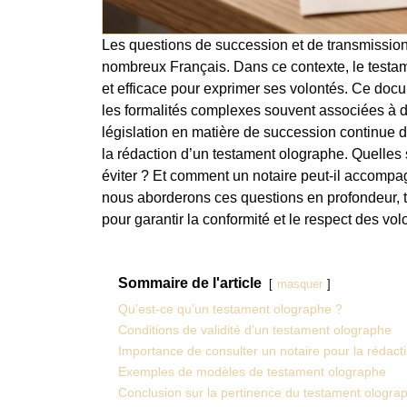
Les questions de succession et de transmission
nombreux Français. Dans ce contexte, le testa
et efficace pour exprimer ses volontés. Ce docum
les formalités complexes souvent associées à d
législation en matière de succession continue d’
la rédaction d’un testament olographe. Quelles s
éviter ? Et comment un notaire peut-il accompag
nous aborderons ces questions en profondeur, t
pour garantir la conformité et le respect des vol
Sommaire de l'article
masquer
Qu’est-ce qu’un testament olographe ?
Conditions de validité d’un testament olographe
Importance de consulter un notaire pour la rédact
Exemples de modèles de testament olographe
Conclusion sur la pertinence du testament ologr