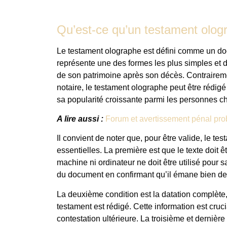
Qu’est-ce qu’un testament olog
Le testament olographe est défini comme un docum
représente une des formes les plus simples et di
de son patrimoine après son décès. Contrairemen
notaire, le testament olographe peut être rédigé
sa popularité croissante parmi les personnes c
A lire aussi :
Forum et avertissement pénal proba
Il convient de noter que, pour être valide, le te
essentielles. La première est que le texte doit 
machine ni ordinateur ne doit être utilisé pour s
du document en confirmant qu’il émane bien de l
La deuxième condition est la datation complète, i
testament est rédigé. Cette information est cruc
contestation ultérieure. La troisième et dernière 