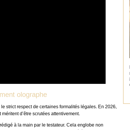
tament olographe
le strict respect de certaines formalités légales. En 2026,
t méritent d’être scrutées attentivement.
 rédigé à la main par le testateur. Cela englobe non