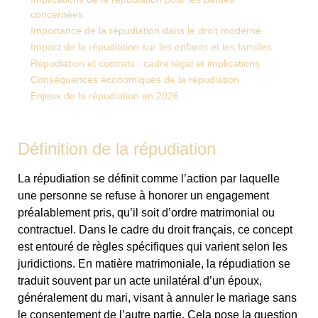
concernées
Importance de la répudiation dans le droit moderne
Impact de la répudiation sur les enfants et les familles
Répudiation et contrats : cadre légal et implications
Conséquences économiques de la répudiation
Enjeux de la répudiation en 2026
Définition de la répudiation
La répudiation se définit comme l’action par laquelle
une personne se refuse à honorer un engagement
préalablement pris, qu’il soit d’ordre matrimonial ou
contractuel. Dans le cadre du droit français, ce concept
est entouré de règles spécifiques qui varient selon les
juridictions. En matière matrimoniale, la répudiation se
traduit souvent par un acte unilatéral d’un époux,
généralement du mari, visant à annuler le mariage sans
le consentement de l’autre partie. Cela pose la question