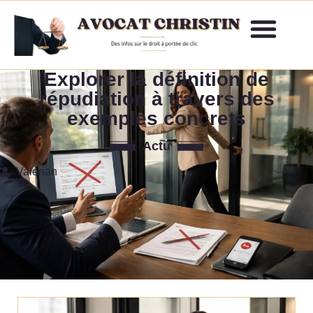
Explorer la définition de
répudiation à travers des
exemples concrets
Actu
Valérian