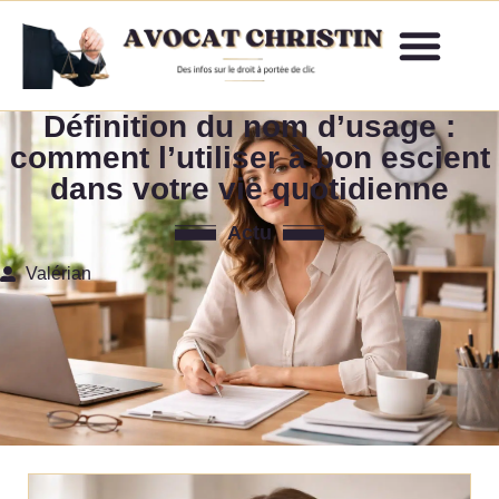
Définition du nom d’usage :
comment l’utiliser à bon escient
dans votre vie quotidienne
Actu
Valérian