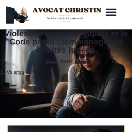
Violences psychologiques et le
Code pénal : témoignages et
réalités jugées
Actu
Valérian