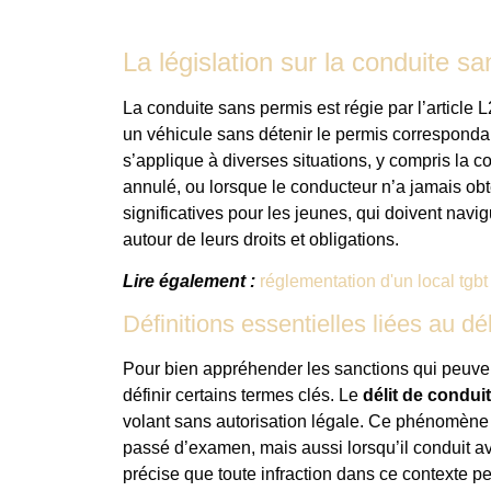
La législation sur la conduite 
La conduite sans permis est régie par l’article 
un véhicule sans détenir le permis correspondant
s’applique à diverses situations, y compris la 
annulé, ou lorsque le conducteur n’a jamais ob
significatives pour les jeunes, qui doivent navi
autour de leurs droits et obligations.
Lire également :
réglementation d'un local tgbt
Définitions essentielles liées au d
Pour bien appréhender les sanctions qui peuvent
définir certains termes clés. Le
délit de condui
volant sans autorisation légale. Ce phénomène 
passé d’examen, mais aussi lorsqu’il conduit a
précise que toute infraction dans ce contexte p