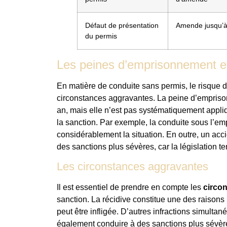
Défaut de présentation
Amende jusqu’à
du permis
Les peines d’emprisonnement 
En matière de conduite sans permis, le risque 
circonstances aggravantes. La peine d’empriso
an, mais elle n’est pas systématiquement appliq
la sanction. Par exemple, la conduite sous l’emp
considérablement la situation. En outre, un ac
des sanctions plus sévères, car la législation t
Les circonstances aggravantes
Il est essentiel de prendre en compte les
circo
sanction. La récidive constitue une des raisons
peut être infligée. D’autres infractions simultan
également conduire à des sanctions plus sévère