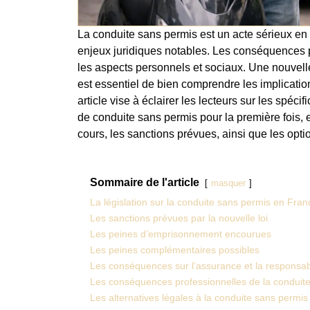
La conduite sans permis est un acte sérieux en F
enjeux juridiques notables. Les conséquences pe
les aspects personnels et sociaux. Une nouvelle l
est essentiel de bien comprendre les implications
article vise à éclairer les lecteurs sur les spécif
de conduite sans permis pour la première fois, e
cours, les sanctions prévues, ainsi que les opti
Sommaire de l'article
masquer
La législation sur la conduite sans permis en Fran
Les sanctions prévues par la nouvelle loi
Les peines d’emprisonnement encourues
Les peines complémentaires possibles
Les conséquences sur l’assurance et la responsabi
Les conséquences professionnelles de la conduit
Les alternatives légales à la conduite sans permis