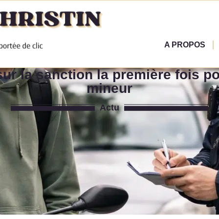
A PROPOS
ur la sanction la première fois p
mineur
Actu