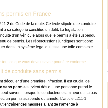
sans permis en France
L221-2 du Code de la route. Ce texte stipule que conduire
 à sa catégorie constitue un délit. La législation
conduite d’un véhicule alors que le permis a été suspendu,
tenu de permis. Les répercussions juridiques sont donc
guer dans un système légal qui tisse une toile complexe
 : tout ce que vous devez savoir pour être conforme
élit de conduite sans permis
 découler d’une première infraction, il est crucial de
te sans permis
survient dès qu’une personne prend le
peut survenir lorsque le conducteur est mineur et n’a pas
vec un permis suspendu ou annulé. L’article L211-1
eut entraîner des mesures allant de l’amende à