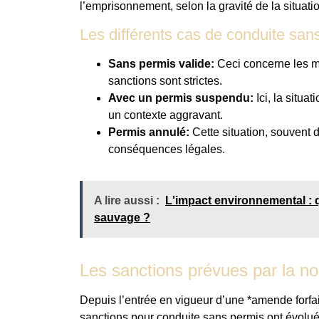
l’emprisonnement, selon la gravité de la situati
Les différents cas de conduite san
Sans permis valide:
Ceci concerne les m
sanctions sont strictes.
Avec un permis suspendu:
Ici, la situat
un contexte aggravant.
Permis annulé:
Cette situation, souvent 
conséquences légales.
A lire aussi :
L'impact environnemental : 
sauvage ?
Les sanctions prévues par la nou
Depuis l’entrée en vigueur d’une *amende forfai
sanctions pour conduite sans permis ont évolu