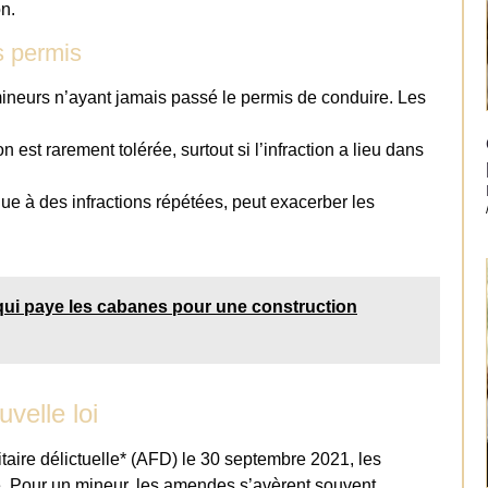
on.
s permis
ineurs n’ayant jamais passé le permis de conduire. Les
ion est rarement tolérée, surtout si l’infraction a lieu dans
due à des infractions répétées, peut exacerber les
qui paye les cabanes pour une construction
velle loi
taire délictuelle* (AFD) le 30 septembre 2021, les
é. Pour un mineur, les amendes s’avèrent souvent