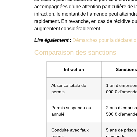
accompagnées d’une attention particulière de la
infraction, le montant de l’amende peut atteindr
rapidement. En revanche, en cas de récidive ou 
augmentent considérablement.
Lire également :
Démarches pour la déclaration
Comparaison des sanctions
Infraction
Sanctions
Absence totale de
1 an d’empriso
permis
000 € d’amend
Permis suspendu ou
2 ans d’empris
annulé
500 € d’amend
Conduite avec faux
5 ans de prison
permis
d’amende