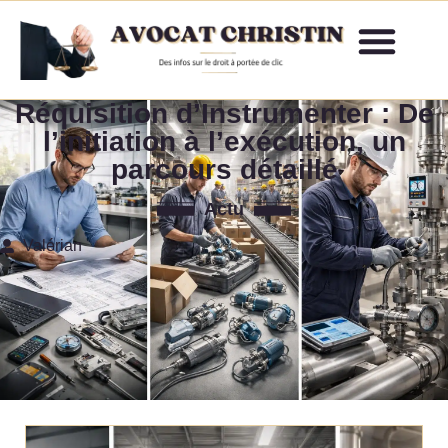
Réquisition d’Instrumenter : De
l’initiation à l’exécution, un
parcours détaillé
Actu
Valérian