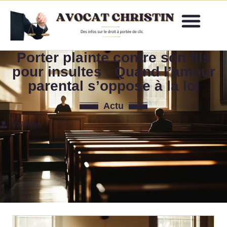
Porter plainte contre son fils
pour insultes : Quand l’amour
parental s’oppose à la loi
Actu
Valérian