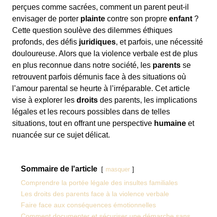
perçues comme sacrées, comment un parent peut-il
envisager de porter
plainte
contre son propre
enfant
?
Cette question soulève des dilemmes éthiques
profonds, des défis
juridiques
, et parfois, une nécessité
douloureuse. Alors que la violence verbale est de plus
en plus reconnue dans notre société, les
parents
se
retrouvent parfois démunis face à des situations où
l’amour parental se heurte à l’irréparable. Cet article
vise à explorer les
droits
des parents, les implications
légales et les recours possibles dans de telles
situations, tout en offrant une perspective
humaine
et
nuancée sur ce sujet délicat.
Sommaire de l'article
masquer
Comprendre la portée légale des insultes familiales
Les droits des parents face à la violence verbale
Faire face aux conséquences émotionnelles
Comment documenter et sécuriser une démarche sans