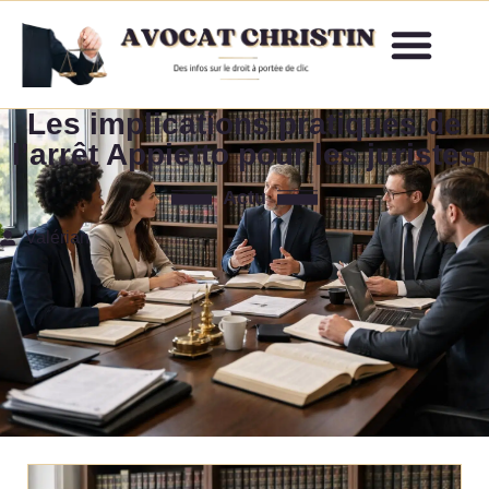
Les implications pratiques de
l’arrêt Appietto pour les juristes
Actu
Valérian