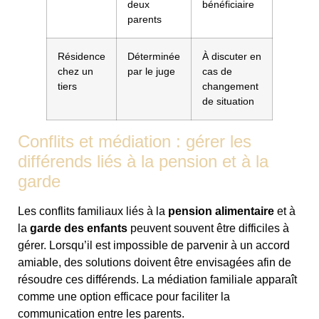
deux
bénéficiaire
parents
Résidence
Déterminée
À discuter en
chez un
par le juge
cas de
tiers
changement
de situation
Conflits et médiation : gérer les
différends liés à la pension et à la
garde
Les conflits familiaux liés à la
pension alimentaire
et à
la
garde des enfants
peuvent souvent être difficiles à
gérer. Lorsqu’il est impossible de parvenir à un accord
amiable, des solutions doivent être envisagées afin de
résoudre ces différends. La médiation familiale apparaît
comme une option efficace pour faciliter la
communication entre les parents.