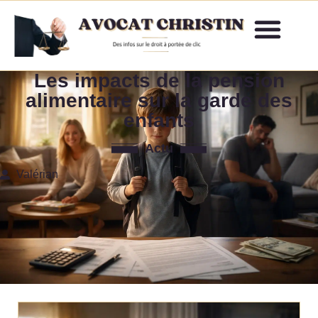
Les impacts de la pension
alimentaire sur la garde des
enfants
Actu
Valérian