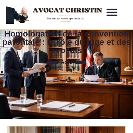
Homologation de la convention
parentale : le rôle du juge et des
avocats
Actu
Valérian