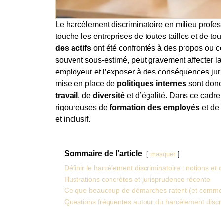
Le harcèlement discriminatoire en milieu profe
touche les entreprises de toutes tailles et de t
des actifs
ont été confrontés à des propos ou 
souvent sous-estimé, peut gravement affecter la
employeur et l’exposer à des conséquences juri
mise en place de
politiques internes
sont donc
travail
, de
diversité
et d’égalité. Dans ce cadre
rigoureuses de
formation des employés
et de
et inclusif.
Sommaire de l'article
masquer
Définir le harcèlement discriminatoire : notions et c
Illustrations concrètes et jurisprudence récente
Ce que beaucoup de démarches ratent (et comment
Questions fréquentes autour du harcèlement discr