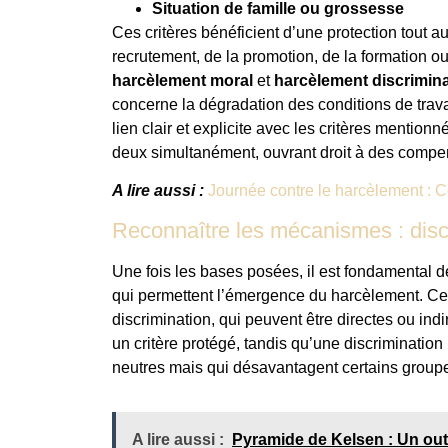
Situation de famille ou grossesse
Ces critères bénéficient d’une protection tout au 
recrutement, de la promotion, de la formation o
harcèlement moral
et
harcèlement discrimina
concerne la dégradation des conditions de trava
lien clair et explicite avec les critères mention
deux simultanément, ouvrant droit à des compen
A lire aussi :
Journée contre le harcèlement : C
Reconnaître les mécanismes : discr
Une fois les bases posées, il est fondamental 
qui permettent l’émergence du harcèlement. Ce
discrimination, qui peuvent être directes ou indi
un critère protégé, tandis qu’une discriminatio
neutres mais qui désavantagent certains group
A lire aussi :
Pyramide de Kelsen : Un outil