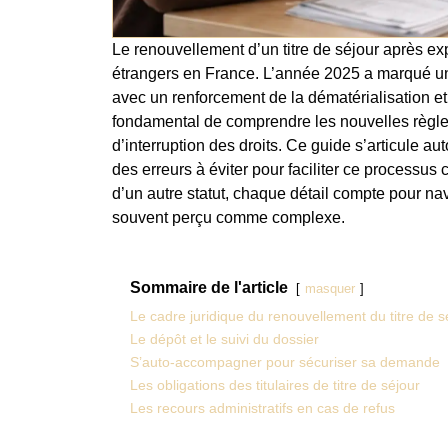
Le renouvellement d’un titre de séjour après e
étrangers en France. L’année 2025 a marqué un
avec un renforcement de la dématérialisation et
fondamental de comprendre les nouvelles règles 
d’interruption des droits. Ce guide s’articule a
des erreurs à éviter pour faciliter ce processus 
d’un autre statut, chaque détail compte pour na
souvent perçu comme complexe.
Sommaire de l'article
masquer
Le cadre juridique du renouvellement du titre de s
Le dépôt et le suivi du dossier
S’auto-accompagner pour sécuriser sa demande
Les obligations des titulaires de titre de séjour
Les recours administratifs en cas de refus