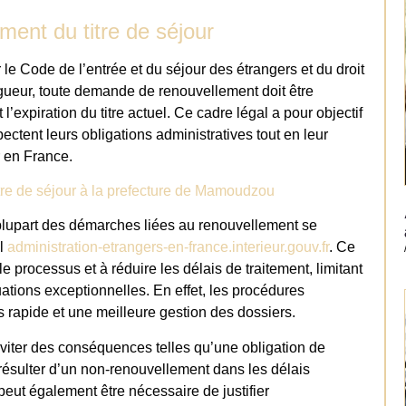
ment du titre de séjour
 le Code de l’entrée et du séjour des étrangers et du droit
gueur, toute demande de renouvellement doit être
’expiration du titre actuel. Ce cadre légal a pour objectif
ectent leurs obligations administratives tout en leur
r en France.
tre de séjour à la prefecture de Mamoudzou
a plupart des démarches liées au renouvellement se
el
administration-etrangers-en-france.interieur.gouv.fr
. Ce
le processus et à réduire les délais de traitement, limitant
ations exceptionnelles. En effet, les procédures
 rapide et une meilleure gestion des dossiers.
 éviter des conséquences telles qu’une obligation de
it résulter d’un non-renouvellement dans les délais
peut également être nécessaire de justifier