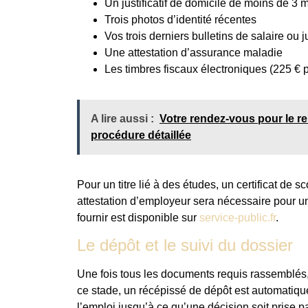
Un justificatif de domicile de moins de 3 
Trois photos d’identité récentes
Vos trois derniers bulletins de salaire ou 
Une attestation d’assurance maladie
Les timbres fiscaux électroniques (225 €
A lire aussi :
Votre rendez-vous pour le re
procédure détaillée
Pour un titre lié à des études, un certificat de s
attestation d’employeur sera nécessaire pour un 
fournir est disponible sur
service-public.fr
.
Le dépôt et le suivi du dossier
Une fois tous les documents requis rassemblés, l
ce stade, un récépissé de dépôt est automatique
l’emploi jusqu’à ce qu’une décision soit prise p