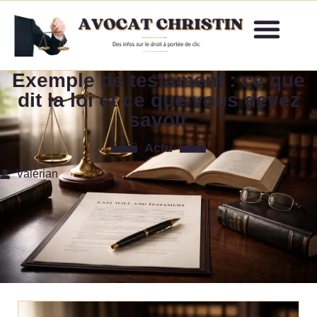
Exemple de testament : ce que
dit la loi et ce que vous devez
savoir
Actu
Valérian