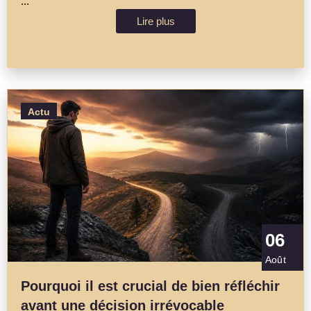
...
Lire plus
Actu
06
Août
Pourquoi il est crucial de bien réfléchir
avant une décision irrévocable