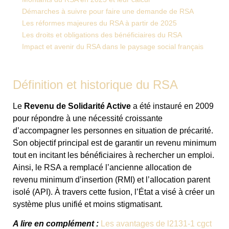
Démarches à suivre pour faire une demande de RSA
Les réformes majeures du RSA à partir de 2025
Les droits et obligations des bénéficiaires du RSA
Impact et avenir du RSA dans le paysage social français
Définition et historique du RSA
Le
Revenu de Solidarité Active
a été instauré en 2009
pour répondre à une nécessité croissante
d’accompagner les personnes en situation de précarité.
Son objectif principal est de garantir un revenu minimum
tout en incitant les bénéficiaires à rechercher un emploi.
Ainsi, le RSA a remplacé l’ancienne allocation de
revenu minimum d’insertion (RMI) et l’allocation parent
isolé (API). À travers cette fusion, l’État a visé à créer un
système plus unifié et moins stigmatisant.
A lire en complément :
Les avantages de l2131-1 cgct