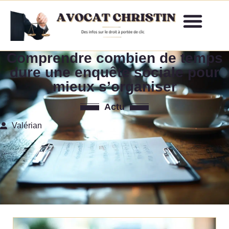
Comprendre combien de temps
dure une enquête sociale pour
mieux s’organiser
Actu
Valérian