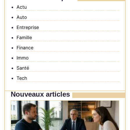
Actu
Auto
Entreprise
Famille
Finance
Immo
Santé
Tech
Nouveaux articles