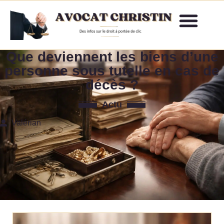
Que deviennent les biens d’une
personne sous tutelle en cas de
décès ?
Actu
Valérian