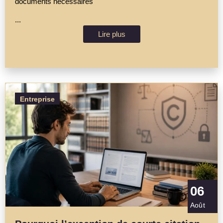
documents nécessaires
...
Lire plus
Entreprise
06
Août