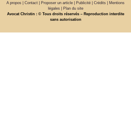
A propos | Contact | Proposer un article | Publicité | Crédits | Mentions
légales |
Plan du site
Avocat Christin : © Tous droits réservés – Reproduction interdite
sans autorisation