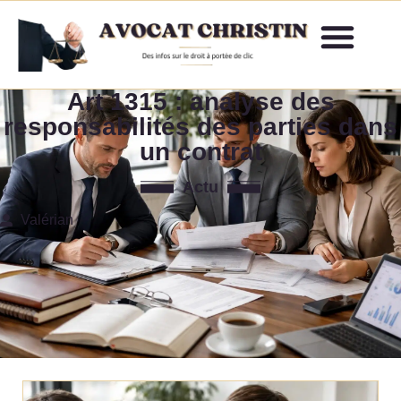
Art 1315 : analyse des
responsabilités des parties dans
un contrat
Actu
Valérian